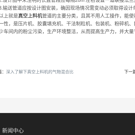
设计图中未注明的长直管段应每隔20m 左右设置一道联接法兰
输送管道应按设计图安装，确因现场情况需变动必须取得设计
上就是
真空上料机
管道的主要分类，且其不用人工操作，能使
一性，是压片机、胶囊填充机、干法制粒机、包装机、粉碎机、
少车间内的粉尘污染，生产环境整洁，从而提高生产力，并大量
篇：
深入了解下真空上料机的气物混合比
下一
新闻中心