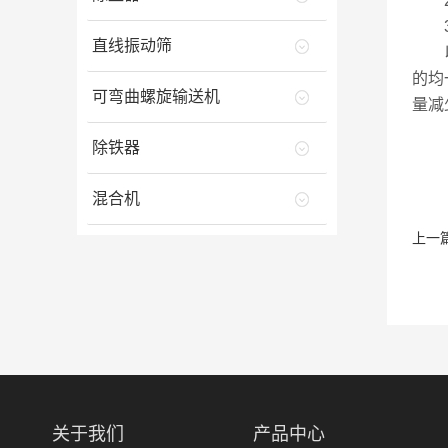
2.
3.
直线振动筛
以
的均
可弯曲螺旋输送机
量减
除铁器
混合机
上一
关于我们
产品中心