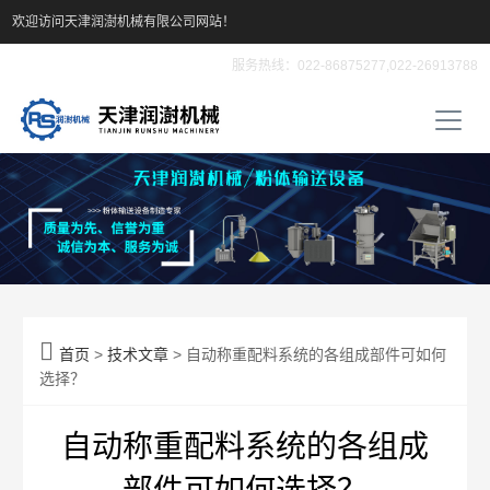
欢迎访问天津润澍机械有限公司网站！
服务热线：022-86875277,022-26913788

首页
>
技术文章
> 自动称重配料系统的各组成部件可如何
选择？
自动称重配料系统的各组成