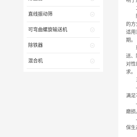
响了
二
直线振动筛
随着
的方
可弯曲螺旋输送机
适用
期。
除铁器
现代
送、
混合机
对性
求。
三
-1
满足
-2
磨损
-3
保生