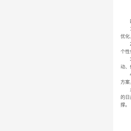
四
1.
优化
2.
个性
3.
动、
4.
方案
总
的日
撑。