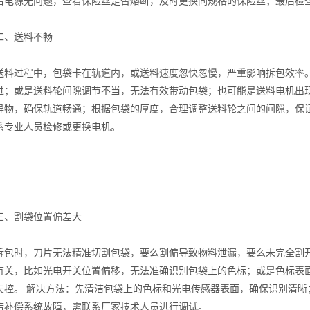
若电源无问题，查看保险丝是否熔断，及时更换同规格的保险丝；最后检
、送料不畅
过程中，包袋卡在轨道内，或送料速度忽快忽慢，严重影响拆包效率。
进；或是送料轮间隙调节不当，无法有效带动包袋；也可能是送料电机出
异物，确保轨道畅通；根据包袋的厚度，合理调整送料轮之间的间隙，保
系专业人员检修或更换电机。
割袋位置偏差大
时，刀片无法精准切割包袋，要么割偏导致物料泄漏，要么未完全割开
有关，比如光电开关位置偏移，无法准确识别包袋上的色标；或是色标表
失控。 解决方法：先清洁包袋上的色标和光电传感器表面，确保识别清
若补偿系统故障，需联系厂家技术人员进行调试。