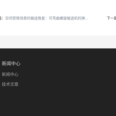
篇：
空间受限场景的输送救星：可弯曲螺旋输送机的弹性输送机制与无残留清洁操作指南
下一
新闻中心
新闻中心
技术文章