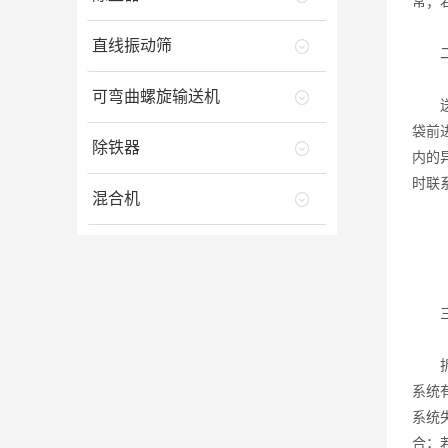
常；
直线振动筛
二
可弯曲螺旋输送机
送料
袋前
除铁器
内的
时联
混合机
三、
拆包
系统
系统
合；