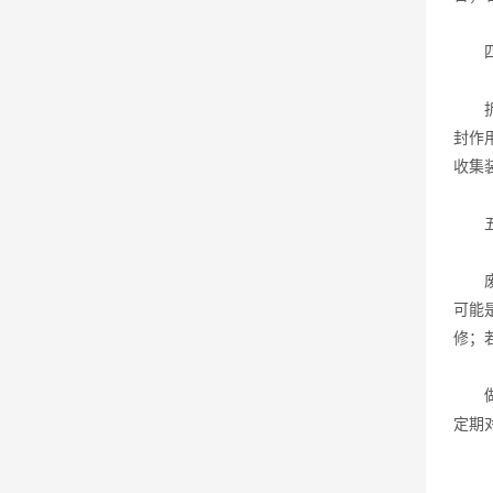
四、
拆包
封作
收集
五、
废袋
可能
修；
做好
定期