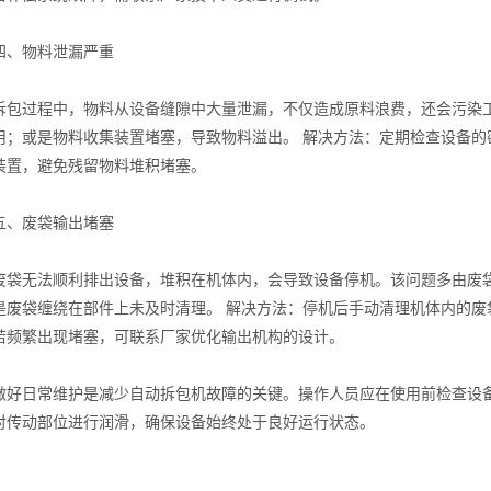
物料泄漏严重
过程中，物料从设备缝隙中大量泄漏，不仅造成原料浪费，还会污染工
用；或是物料收集装置堵塞，导致物料溢出。 解决方法：定期检查设备
装置，避免残留物料堆积堵塞。
废袋输出堵塞
无法顺利排出设备，堆积在机体内，会导致设备停机。该问题多由废袋
是废袋缠绕在部件上未及时清理。 解决方法：停机后手动清理机体内的
若频繁出现堵塞，可联系厂家优化输出机构的设计。
日常维护是减少自动拆包机故障的关键。操作人员应在使用前检查设备
对传动部位进行润滑，确保设备始终处于良好运行状态。