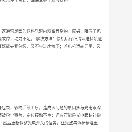
查紧急停止按钮，确保其处于释放状态。
这通常是因为送料轨道内残留有杂物、废袋，阻碍了包
现故障，动力不足。 解决方法：停机后仔细清理送料轨道
证既能夹紧包袋，又不会过度挤压；若电机运转异常，及
包袋，影响后续工序。造成该问题的原因多与光电跟踪
面被粉尘覆盖，定位接触不良；还有可能是光电跟踪补偿
晰；然后重新调整光电开关的位置，让光点与色标精准重