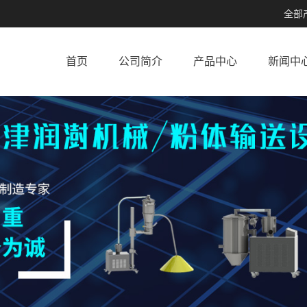
全部
首页
公司简介
产品中心
新闻中