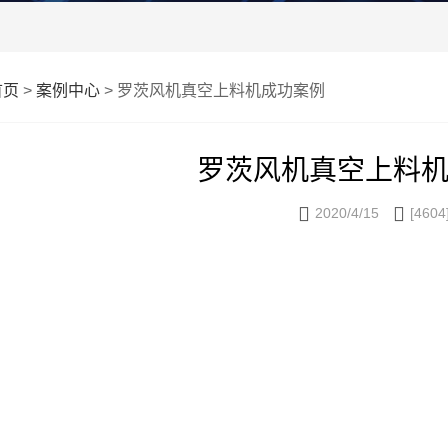
首页
>
案例中心
> 罗茨风机真空上料机成功案例
罗茨风机真空上料


2020/4/15
[4604