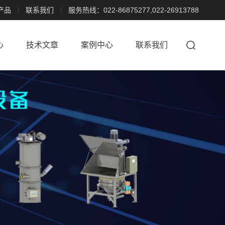
产品
联系我们
服务热线：022-86875277,022-26913788
心
技术文章
案例中心
联系我们