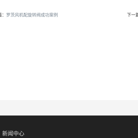
篇：
罗茨风机配旋转阀成功案例
下一
新闻中心