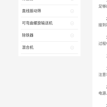
1.
足够
直线振动筛
2.
可弯曲螺旋输送机
接到
除铁器
3.
过程
混合机
二
1.
注意
2.
电源
3.