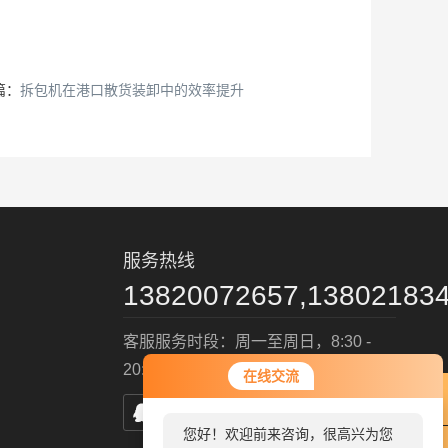
篇：
拆包机在港口散货装卸中的效率提升
服务热线
13820072657,13802183
客服服务时段：周一至周日，8:30 -
20:30，节假日不休
在线交流
您好！欢迎前来咨询，很高兴为您