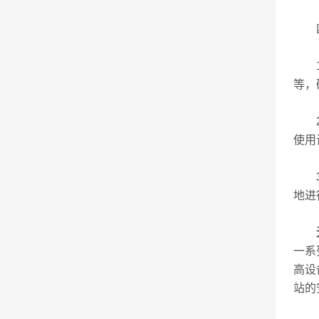
四
1.
等，
2.
使用
3.
地进
一系
高设
站的