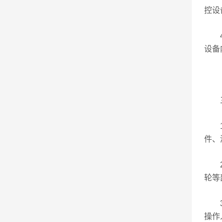
控设
4.
设备
三
1.
件、
2.
轮等
3.
操作