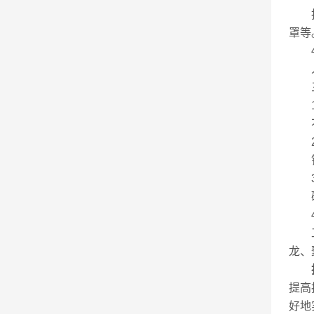
拆包
罩等
4.
人性
三
1.
不锈
2.
铝合
3.
碳钢
4.
工程
龙、
提高
好地