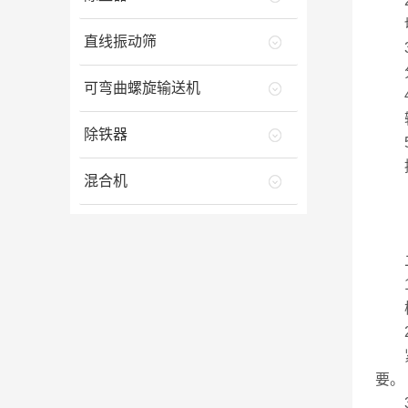
2.
切割
直线振动筛
3.
分离
可弯曲螺旋输送机
4.
输送
除铁器
5.
控制
混合机
二
1.
模块
2.
紧凑
要。
3.