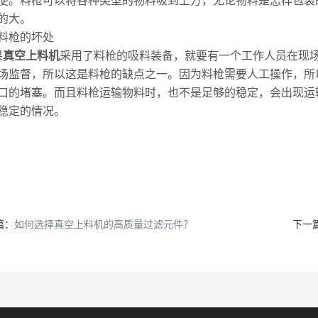
便。料枪可以将各种类型的物料吸到上方，无论物料是怎样包装
的大。
料枪的坏处
果
真空上料机
采用了料枪的吸料装备，就要有一个工作人员在现
场监督，所以这是料枪的缺点之一。因为料枪需要人工操作，所
口的堵塞。而且料枪运输物料时，也不是足够的稳定，会出现运
稳定的情况。
篇：
如何选择真空上料机的高质量过滤元件？
下一