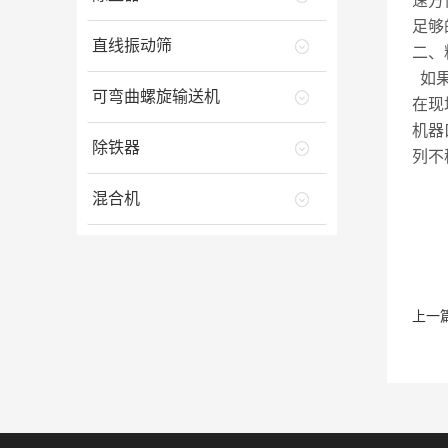
速方
足够
直线振动筛
二、
如
可弯曲螺旋输送机
在现
机器
除铁器
列不
混合机
上一