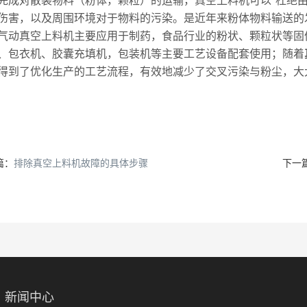
完成对散装物料（粉体，颗粒）的运输，真空上料机可以*杜绝
伤害，以及周围环境对于物料的污染。是近年来粉体物料输送的
真空上料机主要应用于制药，食品行业的粉状、颗粒状等固体
、包衣机、胶囊充填机，包装机等主要工艺设备配套使用；随着
得到了优化生产的工艺流程，有效地减少了交叉污染与粉尘，大
篇：
排除真空上料机故障的具体步骤
下一
新闻中心