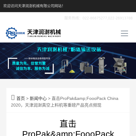
欢迎访问天津润澍机械有限公司网站！
服务热线：022-86875277,022-26913788

首页
>
新闻中心
> 直击ProPak&amp;FoooPack China
2020，天津润澍真空上料机等重磅产品亮点频现
直击
ProPak&amp;FoooPack