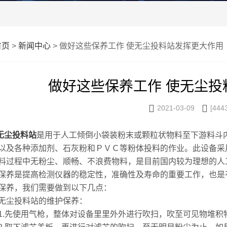
首页
>
新闻中心
> 做好这些保养工作 使无尘投料站发挥更大作用
做好这些保养工作 使无尘投


2021-03-09
[444
无尘投料站
是用于人工倾倒小袋装粉末或颗粒状物料至下游料斗
以及各种添加剂、石灰粉和ＰＶＣ等粉体投料的作业。此设备采
料过程中无粉尘、顺畅、不浪费物料，是目前国内较为理想的人
是提高检测仪器的稳定性，准确性及寿命的重要工作，也是有
保养，我们需要做到以下几点：
尘投料站的维护保养：
.先使用
气枪
，整体对设备里里外外进行吹扫，吹至可见物堆积