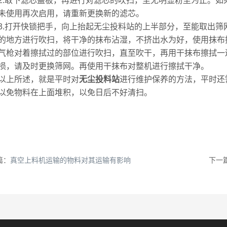
取下滤芯盖板，再进行对滤芯的吹扫，至无明显粉尘为止。如
未使用再次启用，请重新更换新的滤芯。
打开快锁把手，向上抬起无尘投料站的上半部分，至能取出筛
的地方进行吹扫，将干净的抹布沾湿，不挤出水为好，使用抹布
气枪
对着擦拭过的部位进行吹扫，直至吹干，再用干抹布擦拭一
损，请及时更换筛网。再使用干抹布对整机进行擦拭干净。
上所述，就是平时对
无尘投料站
进行维护保养的方法，平时还
以免物料在上面堆积，以免日后不好清扫。
篇：
真空上料机运输的物料对其运输有影响
下一