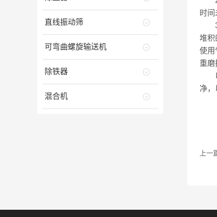
2.
时间
直线振动筛
3.
堆积
可弯曲螺旋输送机
使用
重磨
除铁器
以
净，
混合机
上一