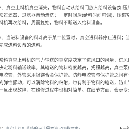
真空上料机真空消失，物料自动从给料门放入给料设备(如压片
吹过滤器，过滤器自动清洗；一定时间后(给料时间可调)，压缩
料机再次给料，周而复始，物料不断送入给料设备。
当进料设备的料斗高于某个位置时，真空进料器停止进料；当
完成进料设备的进料。
真空上料机的气力输送的真空度决定了进风口的风量，进风口
决定粉料输送效率。其输送的物料密度越高，扬程越高，真空泵
电胶管，外管采用铝镁合金保护管。防静电胶管与保护管之间有
的弹性振动，可以消除物料的粘附，也有利于物料的输送，防止
一旦出现故障，在维修过程中也相对简单。在细节方面，会更专
篇：
真空上料机系统的设计需要满足哪些要求？
下一