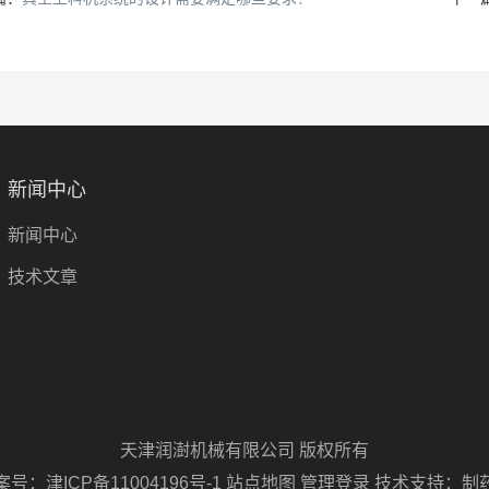
新闻中心
新闻中心
技术文章
天津润澍机械有限公司 版权所有
案号：
津ICP备11004196号-1
站点地图
管理登录
技术支持：
制