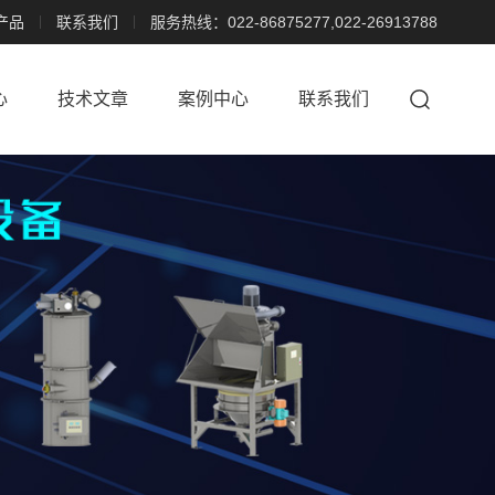
产品
联系我们
服务热线：022-86875277,022-26913788
心
技术文章
案例中心
联系我们