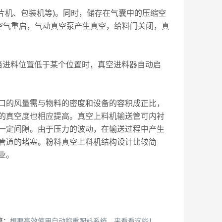
机、包装机等)。同时，储存在气囊中的压缩空
空气重启，气动真空泵产生真空，给料门关闭，真
进料位置低于某个位置时，真空进料器自动启
的风量需与物料的密度和设备的容积成正比，
的真空度也相应提高。真空上料机输送管可内衬
一定间隙。由于压力的波动，在输送过程中产生
管道的堵塞。粉料真空上料机结构设计比较简
业。
篇：
想要高效使用自动称重配料系统，来看看这些！