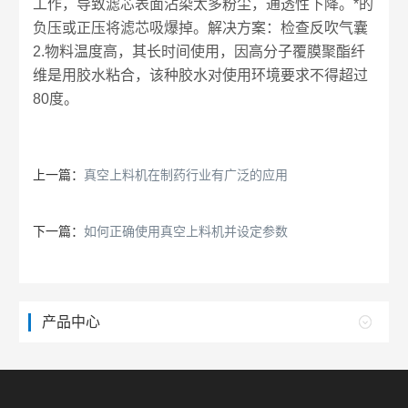
工作，导致滤芯表面沾染太多粉尘，通透性下降。*的
负压或正压将滤芯吸爆掉。解决方案：检查反吹气囊
2.物料温度高，其长时间使用，因高分子覆膜聚酯纤
维是用胶水粘合，该种胶水对使用环境要求不得超过
80度。
上一篇：
真空上料机在制药行业有广泛的应用
下一篇：
如何正确使用真空上料机并设定参数
产品中心